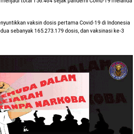
 menjadi total 156.464 sejak pandemi Covid-19 melanda
nyuntikkan vaksin dosis pertama Covid-19 di Indonesia
edua sebanyak 165.273.179 dosis, dan vaksinasi ke-3