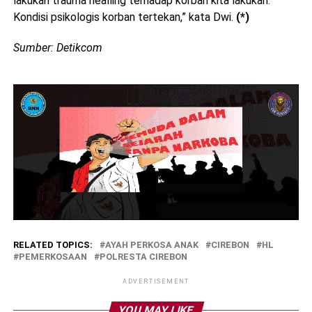
lakukan trauma healling terhadap korban kita lakukan.
Kondisi psikologis korban tertekan,” kata Dwi.
(*)
Sumber: Detikcom
RELATED TOPICS:
AYAH PERKOSA ANAK
CIREBON
HL
PEMERKOSAAN
POLRESTA CIREBON
ADVERTISEMENT
YOU MAY LIKE