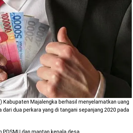
ri) Kabupaten Majalengka berhasil menyelamatkan uang
ta dari dua perkara yang di tangani sepanjang 2020 pada
adan PDSMU dan mantan kepala desa.