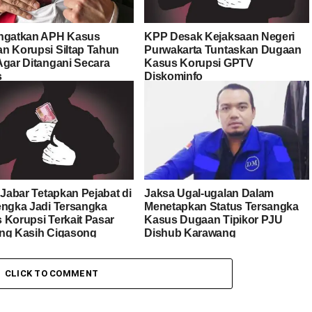
ngatkan APH Kasus
KPP Desak Kejaksaan Negeri
n Korupsi Siltap Tahun
Purwakarta Tuntaskan Dugaan
Agar Ditangani Secara
Kasus Korupsi GPTV
s
Diskominfo
 Jabar Tetapkan Pejabat di
Jaksa Ugal-ugalan Dalam
engka Jadi Tersangka
Menetapkan Status Tersangka
 Korupsi Terkait Pasar
Kasus Dugaan Tipikor PJU
ng Kasih Cigasong
Dishub Karawang
CLICK TO COMMENT