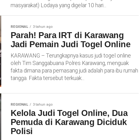
masyarakat) Lodaya yang digelar 10 hari...
REGIONAL
3 tahun ago
Parah! Para IRT di Karawang
Jadi Pemain Judi Togel Online
KARAWANG – Terungkapnya kasus judi togel online
oleh Tim Sanggabuana Polres Karawang, menguak
fakta dimana para pemasang judi adalah para ibu rumah
tangga. Fakta tersebut terkuak...
REGIONAL
3 tahun ago
Kelola Judi Togel Online, Dua
Pemuda di Karawang Diciduk
Polisi