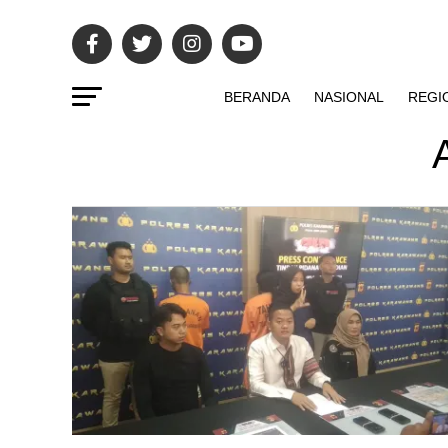
BERANDA
NASIONAL
REGI