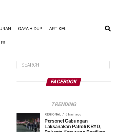
BURAN
GAYA HIDUP
ARTIKEL
"
FACEBOOK
TRENDING
REGIONAL
6 hari ago
Personel Gabungan
Laksanakan Patroli KRYD,