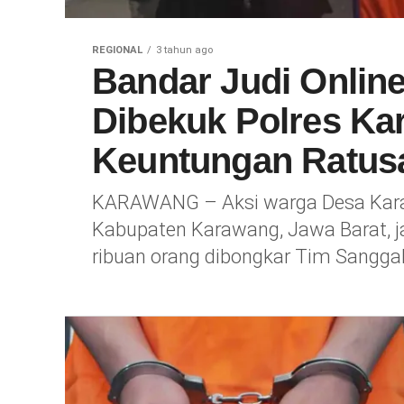
REGIONAL
3 tahun ago
Bandar Judi Online
Dibekuk Polres Ka
Keuntungan Ratus
KARAWANG – Aksi warga Desa Kara
Kabupaten Karawang, Jawa Barat, ja
ribuan orang dibongkar Tim Sanggab