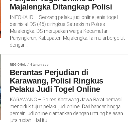
Majalengka Ditangkap Polisi
INFOKA.ID – Seorang pelaku judi online jenis togel
berinisial DS (45) diringkus Satreskrim Polres
Majalengka. DS merupakan warga Kecamatan
Panyingkiran, Kabupaten Majalengka. Ia mulai bergelut
dengan...
REGIONAL
4 tahun ago
Berantas Perjudian di
Karawang, Polisi Ringkus
Pelaku Judi Togel Online
KARAWANG – Polres Karawang Jawa Barat berhasil
menciduk tujuh pelaku judi online. Dari bandar hingga
pemain judi online diamankan dengan untung belasan
juta rupiah. Hal itu...