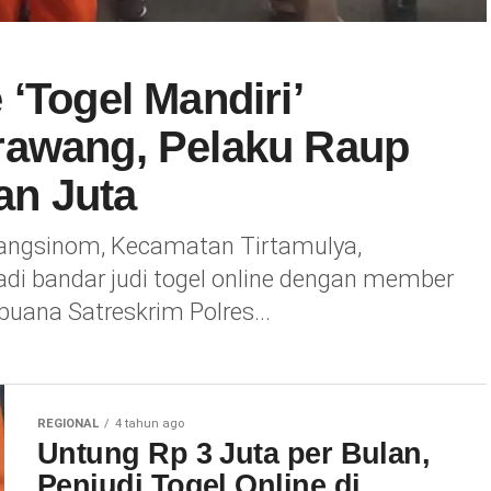
 ‘Togel Mandiri’
rawang, Pelaku Raup
an Juta
ngsinom, Kecamatan Tirtamulya,
di bandar judi togel online dengan member
uana Satreskrim Polres...
REGIONAL
4 tahun ago
Untung Rp 3 Juta per Bulan,
Penjudi Togel Online di