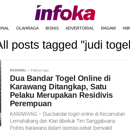
ONAL
OLAHRAGA
BISNIS
ADVERTORIAL
RAGAM
HI
All posts tagged "judi togel
REGIONAL
3 tahun ago
Dua Bandar Togel Online di
Karawang Ditangkap, Satu
Pelaku Merupakan Residivis
Perempuan
KARAWANG – Dua bandar togel online di Kecamatan
Lemahabang dan Klari dibekuk Tim Sanggabuana
Polres Karawang dalam operasi pekat (penyakit