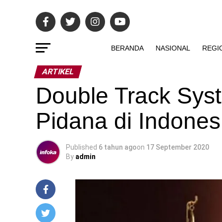
BERANDA
NASIONAL
REGI
ARTIKEL
Double Track Sy
Pidana di Indones
Published
6 tahun ago
on
17 September 2020
By
admin