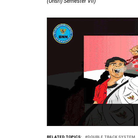
(Unsri) Semester VII)
RELATED TOPICS:
DOUBLE TRACK SYSTEM