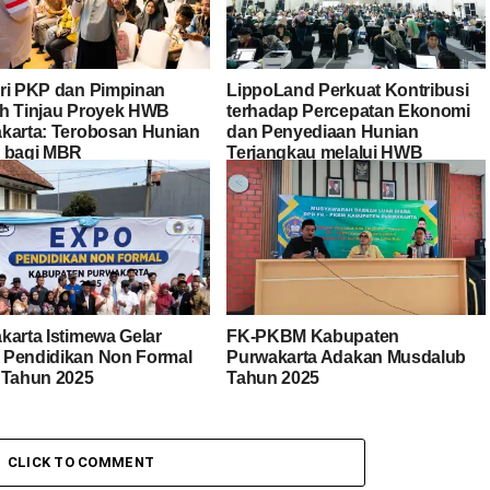
ri PKP dan Pimpinan
LippoLand Perkuat Kontribusi
h Tinjau Proyek HWB
terhadap Percepatan Ekonomi
karta: Terobosan Hunian
dan Penyediaan Hunian
 bagi MBR
Terjangkau melalui HWB
Purwakarta
karta Istimewa Gelar
FK-PKBM Kabupaten
Pendidikan Non Formal
Purwakarta Adakan Musdalub
 Tahun 2025
Tahun 2025
CLICK TO COMMENT