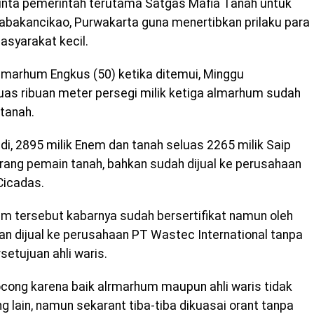
minta pemerintah terutama Satgas Mafia Tanah untuk
abakancikao, Purwakarta guna menertibkan prilaku para
syarakat kecil.
 almarhum Engkus (50) ketika ditemui, Minggu
as ribuan meter persegi milik ketiga almarhum sudah
tanah.
di, 2895 milik Enem dan tanah seluas 2265 milik Saip
orang pemain tanah, bahkan sudah dijual ke perusahaan
Cicadas.
hum tersebut kabarnya sudah bersertifikat namun oleh
an dijual ke perusahaan PT Wastec International tanpa
setujuan ahli waris.
cong karena baik alrmarhum maupun ahli waris tidak
 lain, namun sekarant tiba-tiba dikuasai orant tanpa