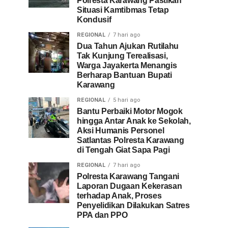
Polresta Karawang Pastikan
Situasi Kamtibmas Tetap
Kondusif
REGIONAL
7 hari ago
Dua Tahun Ajukan Rutilahu
Tak Kunjung Terealisasi,
Warga Jayakerta Menangis
Berharap Bantuan Bupati
Karawang
REGIONAL
5 hari ago
Bantu Perbaiki Motor Mogok
hingga Antar Anak ke Sekolah,
Aksi Humanis Personel
Satlantas Polresta Karawang
di Tengah Giat Sapa Pagi
REGIONAL
7 hari ago
Polresta Karawang Tangani
Laporan Dugaan Kekerasan
terhadap Anak, Proses
Penyelidikan Dilakukan Satres
PPA dan PPO