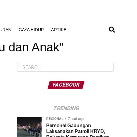
BURAN
GAYA HIDUP
ARTIKEL
bu dan Anak"
FACEBOOK
TRENDING
REGIONAL
7 hari ago
Personel Gabungan
Laksanakan Patroli KRYD,