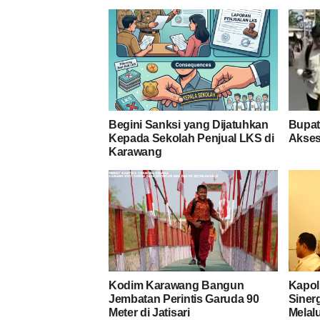
Begini Sanksi yang Dijatuhkan
Bupati
Kepada Sekolah Penjual LKS di
Akses
Karawang
Kodim Karawang Bangun
Kapol
Jembatan Perintis Garuda 90
Siner
Meter di Jatisari
Melal