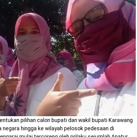
tukan pilihan calon bupati dan wakil bupati Karawang
a negara hingga ke wilayah pelosok pedesaan di
ngarai mulai tercoreng oleh prilaku sejumlah Apatur