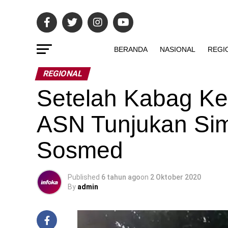
BERANDA
NASIONAL
REGI
REGIONAL
Setelah Kabag Ke
ASN Tunjukan Sim
Sosmed
Published
6 tahun ago
on
2 Oktober 2020
By
admin