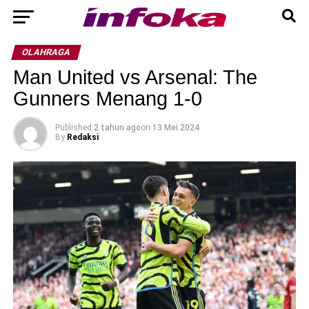
OLAHRAGA
Man United vs Arsenal: The
Gunners Menang 1-0
Published
2 tahun ago
on
13 Mei 2024
By
Redaksi