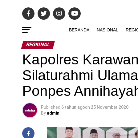
BERANDA
NASIONAL
REGI
REGIONAL
Kapolres Karawan
Silaturahmi Ulam
Ponpes Annihaya
Published
6 tahun ago
on
25 November 2020
By
admin