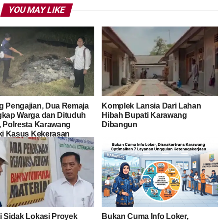
YOU MAY LIKE
g Pengajian, Dua Remaja
Komplek Lansia Dari Lahan
gkap Warga dan Dituduh
Hibah Bupati Karawang
, Polresta Karawang
Dibangun
iki Kasus Kekerasan
dap Anak
i Sidak Lokasi Proyek
Bukan Cuma Info Loker,