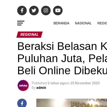
BERANDA
NASIONAL
REGI
REGIONAL
Beraksi Belasan 
Puluhan Juta, Pel
Beli Online Dibek
Published
6 tahun ago
on
25 November 2020
By
admin