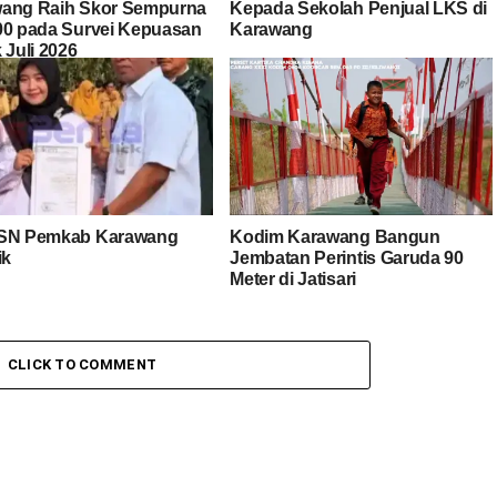
ang Raih Skor Sempurna
Kepada Sekolah Penjual LKS di
00 pada Survei Kepuasan
Karawang
 Juli 2026
ASN Pemkab Karawang
Kodim Karawang Bangun
ik
Jembatan Perintis Garuda 90
Meter di Jatisari
CLICK TO COMMENT