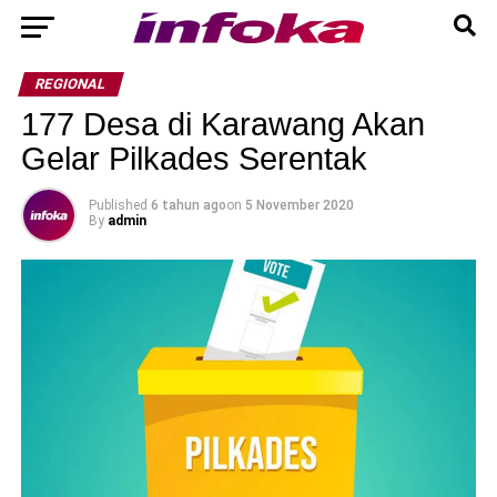
REGIONAL
177 Desa di Karawang Akan
Gelar Pilkades Serentak
Published
6 tahun ago
on
5 November 2020
By
admin