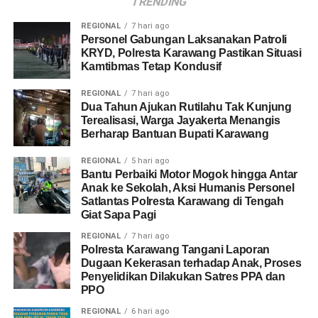
TRENDING
REGIONAL
7 hari ago
Personel Gabungan Laksanakan Patroli
KRYD, Polresta Karawang Pastikan Situasi
Kamtibmas Tetap Kondusif
REGIONAL
7 hari ago
Dua Tahun Ajukan Rutilahu Tak Kunjung
Terealisasi, Warga Jayakerta Menangis
Berharap Bantuan Bupati Karawang
REGIONAL
5 hari ago
Bantu Perbaiki Motor Mogok hingga Antar
Anak ke Sekolah, Aksi Humanis Personel
Satlantas Polresta Karawang di Tengah
Giat Sapa Pagi
REGIONAL
7 hari ago
Polresta Karawang Tangani Laporan
Dugaan Kekerasan terhadap Anak, Proses
Penyelidikan Dilakukan Satres PPA dan
PPO
REGIONAL
6 hari ago