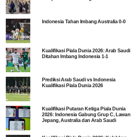
Indonesia Tahan Imbang Australia 0-0
Kualifikasi Piala Dunia 2026: Arab Saudi
Ditahan Imbang Indonesia 1-1
Prediksi Arab Saudi vs Indonesia
Kualifikasi Piala Dunia 2026
Kualifikasi Putaran Ketiga Piala Dunia
2026: Indonesia Gabung Grup C, Lawan
Jepang, Australia dan Arab Saudi