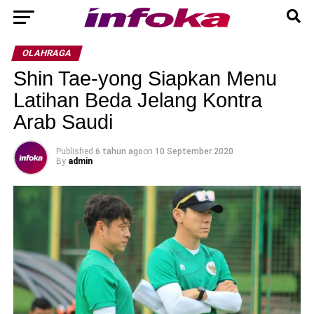
OLAHRAGA
Shin Tae-yong Siapkan Menu
Latihan Beda Jelang Kontra
Arab Saudi
Published
6 tahun ago
on
10 September 2020
By
admin