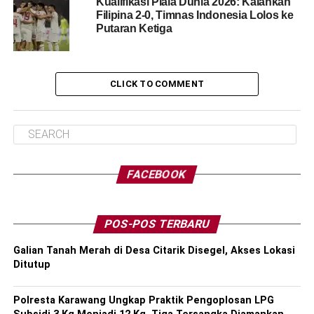
Kualifikasi Piala Dunia 2026: Kalahkan
Filipina 2-0, Timnas Indonesia Lolos ke
Putaran Ketiga
CLICK TO COMMENT
FACEBOOK
POS-POS TERBARU
Galian Tanah Merah di Desa Citarik Disegel, Akses Lokasi
Ditutup
Polresta Karawang Ungkap Praktik Pengoplosan LPG