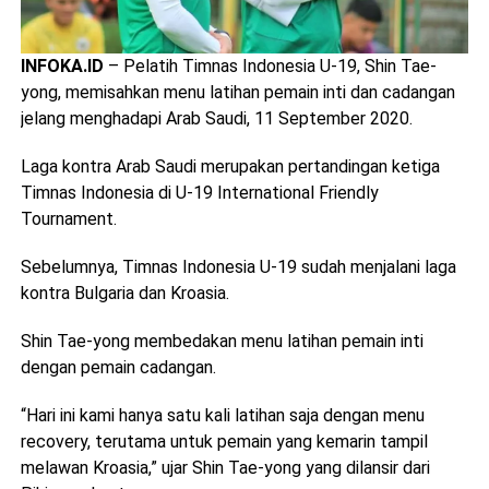
INFOKA.ID
– Pelatih Timnas Indonesia U-19, Shin Tae-
yong, memisahkan menu latihan pemain inti dan cadangan
jelang menghadapi Arab Saudi, 11 September 2020.
Laga kontra Arab Saudi merupakan pertandingan ketiga
Timnas Indonesia di U-19 International Friendly
Tournament.
Sebelumnya, Timnas Indonesia U-19 sudah menjalani laga
kontra Bulgaria dan Kroasia.
Shin Tae-yong membedakan menu latihan pemain inti
dengan pemain cadangan.
“Hari ini kami hanya satu kali latihan saja dengan menu
recovery, terutama untuk pemain yang kemarin tampil
melawan Kroasia,” ujar Shin Tae-yong yang dilansir dari