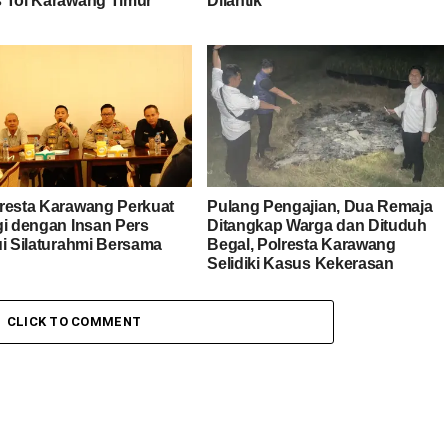
 Tol Karawang Timur
Dilantik
resta Karawang Perkuat
Pulang Pengajian, Dua Remaja
gi dengan Insan Pers
Ditangkap Warga dan Dituduh
ui Silaturahmi Bersama
Begal, Polresta Karawang
Selidiki Kasus Kekerasan
terhadap Anak
CLICK TO COMMENT