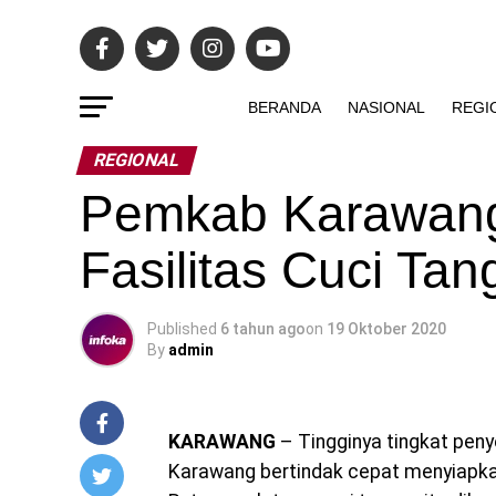
BERANDA
NASIONAL
REGI
REGIONAL
Pemkab Karawang
Fasilitas Cuci T
Published
6 tahun ago
on
19 Oktober 2020
By
admin
KARAWANG
– Tingginya tingkat pe
Karawang bertindak cepat menyiapka