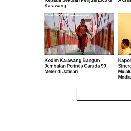
Kepada Sekolah Penjual LKS di
Akses
Karawang
Kodim Karawang Bangun
Kapol
Jembatan Perintis Garuda 90
Siner
Meter di Jatisari
Melal
Media