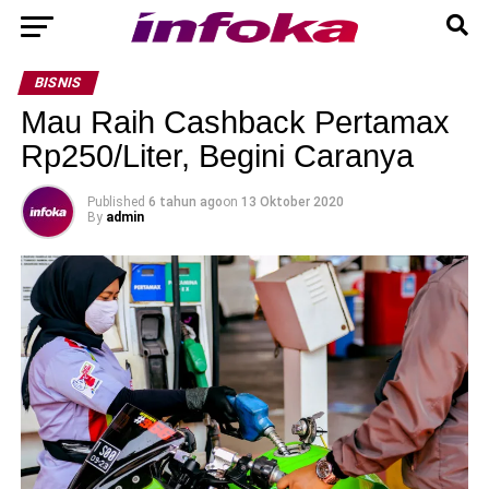
BISNIS
Mau Raih Cashback Pertamax
Rp250/Liter, Begini Caranya
Published
6 tahun ago
on
13 Oktober 2020
By
admin