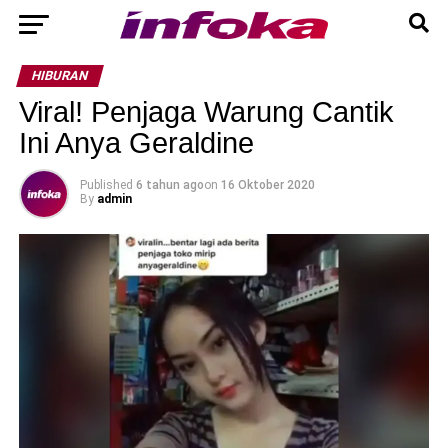
HIBURAN
Viral! Penjaga Warung Cantik
Ini Anya Geraldine
Published
6 tahun ago
on
16 Oktober 2020
By
admin