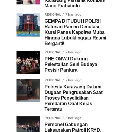
Karawang Pertama Kombes
Mario Prahatinto
REGIONAL
7 hari ago
GEMPA DI TUBUH POLRI!
Ratusan Pamen Dimutasi,
Kursi Panas Kapolres Muba
Hingga Lubuklinggau Resmi
Berganti!
REGIONAL
7 hari ago
PHE ONWJ Dukung
Pelestarian Seni Budaya
Pesisir Pantura
REGIONAL
7 hari ago
Polresta Karawang Dalami
Dugaan Pengrusakan Saat
Proses Penyelidikan
Peredaran Obat Keras
Tertentu
REGIONAL
5 hari ago
Personel Gabungan
Laksanakan Patroli KRYD,