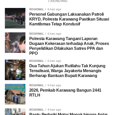
TRENDING
REGIONAL
6 hari ago
Personel Gabungan Laksanakan Patroli
KRYD, Polresta Karawang Pastikan Situasi
Kamtibmas Tetap Kondusif
REGIONAL
6 hari ago
Polresta Karawang Tangani Laporan
Dugaan Kekerasan terhadap Anak, Proses
Penyelidikan Dilakukan Satres PPA dan
PPO
REGIONAL
6 hari ago
Dua Tahun Ajukan Rutilahu Tak Kunjung
Terealisasi, Warga Jayakerta Menangis
Berharap Bantuan Bupati Karawang
REGIONAL
5 hari ago
2026, Pemkab Karawang Bangun 2441
RTLH
REGIONAL
4 hari ago
Bantu Perbaiki Motor Mogok hingga Antar