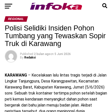
REGIONAL
Polisi Selidiki Insiden Pohon
Tumbang yang Tewaskan Sopir
Truk di Karawang
Published
2 bulan ago
on
5 Juni 2026
By
Redaksi
KARAWANG
– Kecelakaan lalu lintas tragis terjadi di Jalan
Lingkar Tanjungpura, Desa Karangpawitan, Kecamatan
Karawang Barat, Kabupaten Karawang, Jumat (5/6/2026)
sore. Sebuah truk kontainer tertimpa pohon setelah bagian
peti kemas kendaraan menyangkut dahan pohon saat
bergerak dari bahu jalan menuju badan jalan. Akibat
peristiwa tersebut, dua orang meninggal dunia.