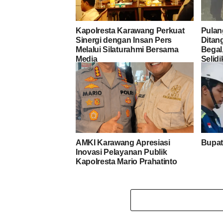
Kapolresta Karawang Perkuat
Pulan
Sinergi dengan Insan Pers
Ditan
Melalui Silaturahmi Bersama
Begal
Media
Selid
terha
AMKI Karawang Apresiasi
Bupat
Inovasi Pelayanan Publik
Kapolresta Mario Prahatinto