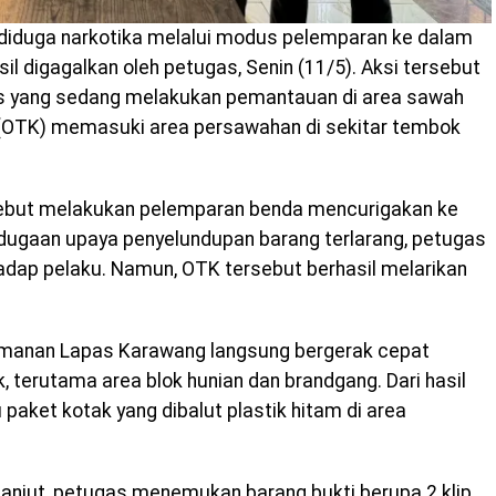
diduga narkotika melalui modus pelemparan ke dalam
il digagalkan oleh petugas, Senin (11/5). Aksi tersebut
as yang sedang melakukan pemantauan di area sawah
l (OTK) memasuki area persawahan di sekitar tembok
ebut melakukan pelemparan benda mencurigakan ke
dugaan upaya penyelundupan barang terlarang, petugas
dap pelaku. Namun, OTK tersebut berhasil melarikan
gamanan Lapas Karawang langsung bergerak cepat
k, terutama area blok hunian dan brandgang. Dari hasil
aket kotak yang dibalut plastik hitam di area
lanjut, petugas menemukan barang bukti berupa 2 klip