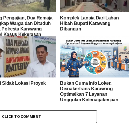
g Pengajian, Dua Remaja
Komplek Lansia Dari Lahan
gkap Warga dan Dituduh
Hibah Bupati Karawang
, Polresta Karawang
Dibangun
iki Kasus Kekerasan
dap Anak
i Sidak Lokasi Proyek
Bukan Cuma Info Loker,
Disnakertrans Karawang
Optimalkan 7 Layanan
Unggulan Ketenagakerjaan
CLICK TO COMMENT