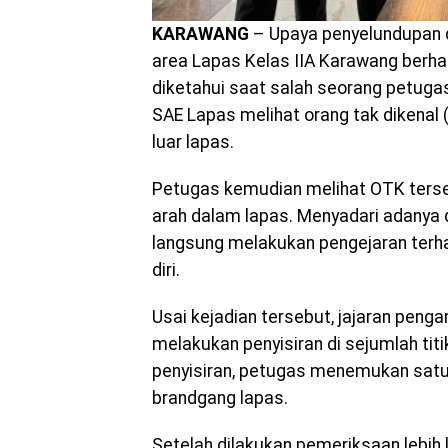
KARAWANG
– Upaya penyelundupan 
area Lapas Kelas IIA Karawang berhas
diketahui saat salah seorang petug
SAE Lapas melihat orang tak dikena
luar lapas.
Petugas kemudian melihat OTK ters
arah dalam lapas. Menyadari adanya 
langsung melakukan pengejaran terha
diri.
Usai kejadian tersebut, jajaran pen
melakukan penyisiran di sejumlah titi
penyisiran, petugas menemukan satu p
brandgang lapas.
Setelah dilakukan pemeriksaan lebih 