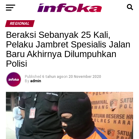
REGIONAL
Beraksi Sebanyak 25 Kali,
Pelaku Jambret Spesialis Jalan
Baru Akhirnya Dilumpuhkan
Polisi
Published
6 tahun ago
on
20 November 2020
By
admin