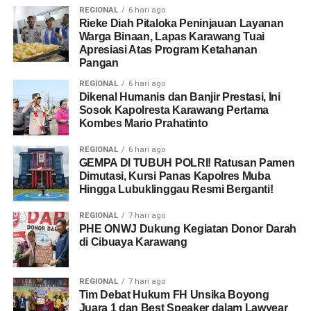
REGIONAL
6 hari ago
Rieke Diah Pitaloka Peninjauan Layanan
Warga Binaan, Lapas Karawang Tuai
Apresiasi Atas Program Ketahanan
Pangan
REGIONAL
6 hari ago
Dikenal Humanis dan Banjir Prestasi, Ini
Sosok Kapolresta Karawang Pertama
Kombes Mario Prahatinto
REGIONAL
6 hari ago
GEMPA DI TUBUH POLRI! Ratusan Pamen
Dimutasi, Kursi Panas Kapolres Muba
Hingga Lubuklinggau Resmi Berganti!
REGIONAL
7 hari ago
PHE ONWJ Dukung Kegiatan Donor Darah
di Cibuaya Karawang
REGIONAL
7 hari ago
​Tim Debat Hukum FH Unsika Boyong
Juara 1 dan Best Speaker dalam Lawyear