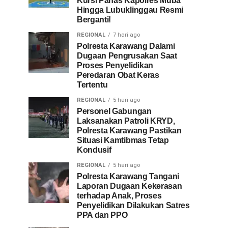
Kursi Panas Kapolres Muba
Hingga Lubuklinggau Resmi
Berganti!
REGIONAL
7 hari ago
Polresta Karawang Dalami
Dugaan Pengrusakan Saat
Proses Penyelidikan
Peredaran Obat Keras
Tertentu
REGIONAL
5 hari ago
Personel Gabungan
Laksanakan Patroli KRYD,
Polresta Karawang Pastikan
Situasi Kamtibmas Tetap
Kondusif
REGIONAL
5 hari ago
Polresta Karawang Tangani
Laporan Dugaan Kekerasan
terhadap Anak, Proses
Penyelidikan Dilakukan Satres
PPA dan PPO