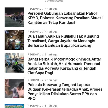
TRENDING
REGIONAL
7 hari ago
Personel Gabungan Laksanakan Patroli
KRYD, Polresta Karawang Pastikan Situasi
Kamtibmas Tetap Kondusif
REGIONAL
7 hari ago
Dua Tahun Ajukan Rutilahu Tak Kunjung
Terealisasi, Warga Jayakerta Menangis
Berharap Bantuan Bupati Karawang
REGIONAL
5 hari ago
Bantu Perbaiki Motor Mogok hingga Antar
Anak ke Sekolah, Aksi Humanis Personel
Satlantas Polresta Karawang di Tengah
Giat Sapa Pagi
REGIONAL
7 hari ago
Polresta Karawang Tangani Laporan
Dugaan Kekerasan terhadap Anak, Proses
Penyelidikan Dilakukan Satres PPA dan
PPO
REGIONAL
6 hari ago