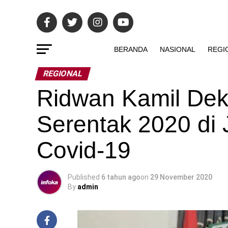
BERANDA
NASIONAL
REGI
REGIONAL
Ridwan Kamil Dekl
Serentak 2020 di 
Covid-19
Published
6 tahun ago
on
29 November 2020
By
admin