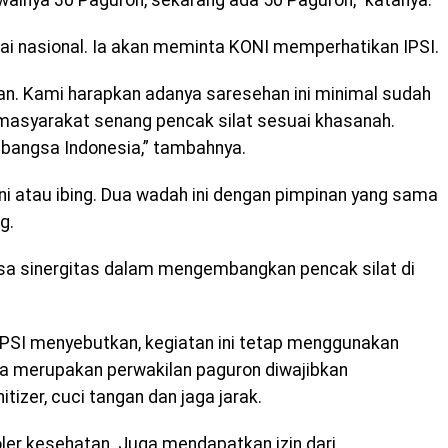
walnya 30 Paguron, sekarang ada 50 Paguron,” katanya.
pai nasional. Ia akan meminta KONI memperhatikan IPSI.
an. Kami harapkan adanya saresehan ini minimal sudah
asyarakat senang pencak silat sesuai khasanah.
r bangsa Indonesia,” tambahnya.
 atau ibing. Dua wadah ini dengan pimpinan yang sama
g.
bisa sinergitas dalam mengembangkan pencak silat di
 IPSI menyebutkan, kegiatan ini tetap menggunakan
ta merupakan perwakilan paguron diwajibkan
izer, cuci tangan dan jaga jarak.
oler kesehatan. Juga mendapatkan izin dari