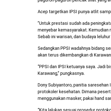
paguron-paguron pencak silat yang a
Acep targetkan IPSI punya atlit sam
”Untuk prestasi sudah ada peningkat
menyebar kemasyarakat. Kemudian m
Sebab ini warisan, dan budaya leluhu
Sedangkan PPSI wadahnya bidang seni
akan terus dikembangkan di Karawan
“PPSI dan IPSI ketuanya saya. Jadi 
Karawang,” pungkasnya.
Dony Subiyantoro, panitia saresehan
protokoler kesehatan. Dimana peser
menggunakan masker, pakai hand sanit
“Kita lalukan sesuai prosedur protok