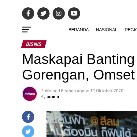
BERANDA
NASIONAL
REGI
BISNIS
Maskapai Banting 
Gorengan, Omset 
Published
6 tahun ago
on
11 Oktober 2020
By
admin