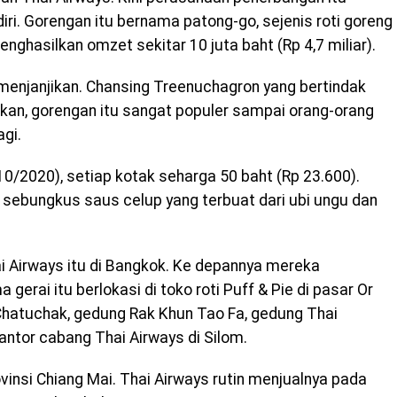
iri. Gorengan itu bernama patong-go, sejenis roti goreng
ghasilkan omzet sekitar 10 juta baht (Rp 4,7 miliar).
p menjanjikan. Chansing Treenuchagron yang bertindak
an, gorengan itu sangat populer sampai orang-orang
gi.
0/2020), setiap kotak seharga 50 baht (Rp 23.600).
n sebungkus saus celup yang terbuat dari ubi ungu dan
i Airways itu di Bangkok. Ke depannya mereka
erai itu berlokasi di toko roti Puff & Pie di pasar Or
k Chatuchak, gedung Rak Khun Tao Fa, gedung Thai
kantor cabang Thai Airways di Silom.
rovinsi Chiang Mai. Thai Airways rutin menjualnya pada