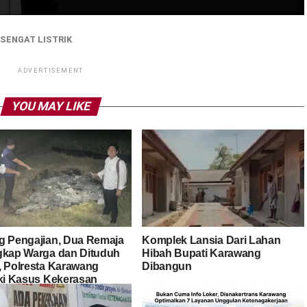
SENGAT LISTRIK
ADVERTISEMENT
YOU MAY LIKE
g Pengajian, Dua Remaja
Komplek Lansia Dari Lahan
gkap Warga dan Dituduh
Hibah Bupati Karawang
, Polresta Karawang
Dibangun
iki Kasus Kekerasan
dap Anak