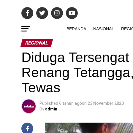
BERANDA
NASIONAL
REGI
REGIONAL
Diduga Tersengat L
Renang Tetangga,
Tewas
Published
6 tahun ago
on
23 November 2020
By
admin