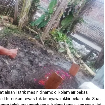
t aliran listrik mesin dinamo di kolam air bekas
a ditemukan tewas tak bernyawa akhir pekan lalu. Saat