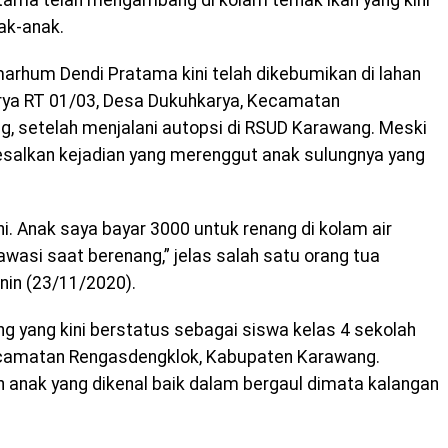
atama telah mengambang di kolam ternak ikan yang kini
ak-anak.
lmarhum Dendi Pratama kini telah dikebumikan di lahan
ya RT 01/03, Desa Dukuhkarya, Kecamatan
, setelah menjalani autopsi di RSUD Karawang. Meski
esalkan kejadian yang merenggut anak sulungnya yang
ni. Anak saya bayar 3000 untuk renang di kolam air
awasi saat berenang,” jelas salah satu orang tua
enin (23/11/2020).
 yang kini berstatus sebagai siswa kelas 4 sekolah
ecamatan Rengasdengklok, Kabupaten Karawang.
 anak yang dikenal baik dalam bergaul dimata kalangan