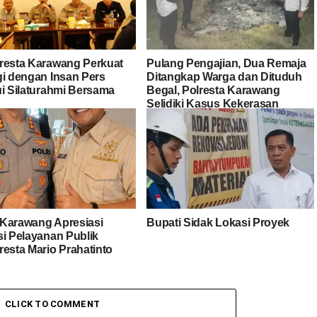
resta Karawang Perkuat
Pulang Pengajian, Dua Remaja
gi dengan Insan Pers
Ditangkap Warga dan Dituduh
ui Silaturahmi Bersama
Begal, Polresta Karawang
Selidiki Kasus Kekerasan
terhadap Anak
Karawang Apresiasi
Bupati Sidak Lokasi Proyek
si Pelayanan Publik
resta Mario Prahatinto
CLICK TO COMMENT