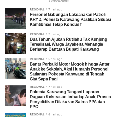
TRENDING
REGIONAL
7 hari ago
Personel Gabungan Laksanakan Patroli
KRYD, Polresta Karawang Pastikan Situasi
Kamtibmas Tetap Kondusif
REGIONAL
7 hari ago
Dua Tahun Ajukan Rutilahu Tak Kunjung
Terealisasi, Warga Jayakerta Menangis
Berharap Bantuan Bupati Karawang
REGIONAL
5 hari ago
Bantu Perbaiki Motor Mogok hingga Antar
Anak ke Sekolah, Aksi Humanis Personel
Satlantas Polresta Karawang di Tengah
Giat Sapa Pagi
REGIONAL
7 hari ago
Polresta Karawang Tangani Laporan
Dugaan Kekerasan terhadap Anak, Proses
Penyelidikan Dilakukan Satres PPA dan
PPO
REGIONAL
6 hari ago