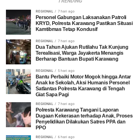
TRENDING
REGIONAL
7 hari ago
Personel Gabungan Laksanakan Patroli
KRYD, Polresta Karawang Pastikan Situasi
Kamtibmas Tetap Kondusif
REGIONAL
7 hari ago
Dua Tahun Ajukan Rutilahu Tak Kunjung
Terealisasi, Warga Jayakerta Menangis
Berharap Bantuan Bupati Karawang
REGIONAL
5 hari ago
Bantu Perbaiki Motor Mogok hingga Antar
Anak ke Sekolah, Aksi Humanis Personel
Satlantas Polresta Karawang di Tengah
Giat Sapa Pagi
REGIONAL
7 hari ago
Polresta Karawang Tangani Laporan
Dugaan Kekerasan terhadap Anak, Proses
Penyelidikan Dilakukan Satres PPA dan
PPO
REGIONAL
6 hari ago