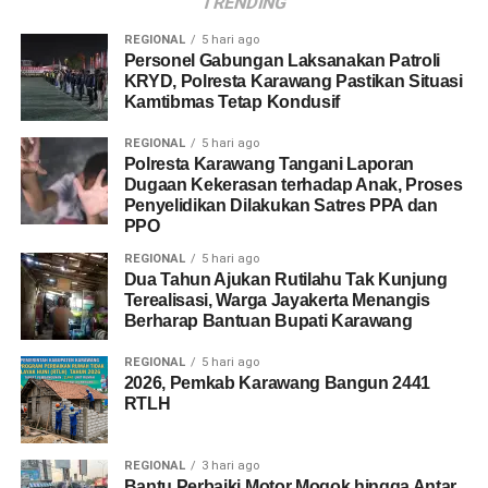
TRENDING
REGIONAL
5 hari ago
Personel Gabungan Laksanakan Patroli
KRYD, Polresta Karawang Pastikan Situasi
Kamtibmas Tetap Kondusif
REGIONAL
5 hari ago
Polresta Karawang Tangani Laporan
Dugaan Kekerasan terhadap Anak, Proses
Penyelidikan Dilakukan Satres PPA dan
PPO
REGIONAL
5 hari ago
Dua Tahun Ajukan Rutilahu Tak Kunjung
Terealisasi, Warga Jayakerta Menangis
Berharap Bantuan Bupati Karawang
REGIONAL
5 hari ago
2026, Pemkab Karawang Bangun 2441
RTLH
REGIONAL
3 hari ago
Bantu Perbaiki Motor Mogok hingga Antar